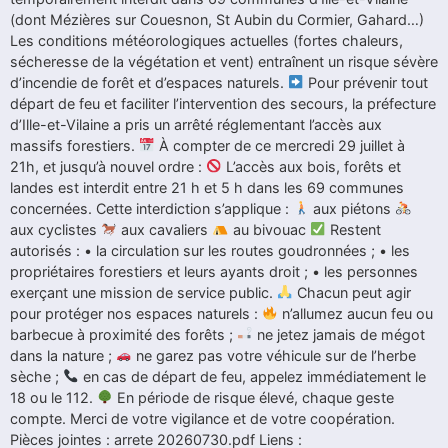
(dont Mézières sur Couesnon, St Aubin du Cormier, Gahard…)
Les conditions météorologiques actuelles (fortes chaleurs,
sécheresse de la végétation et vent) entraînent un risque sévère
d’incendie de forêt et d’espaces naturels.
Pour prévenir tout
départ de feu et faciliter l’intervention des secours, la préfecture
d’Ille-et-Vilaine a pris un arrêté réglementant l’accès aux
massifs forestiers.
À compter de ce mercredi 29 juillet à
21h, et jusqu’à nouvel ordre :
L’accès aux bois, forêts et
landes est interdit entre 21 h et 5 h dans les 69 communes
concernées. Cette interdiction s’applique :
aux piétons
aux cyclistes
aux cavaliers
au bivouac
Restent
autorisés : • la circulation sur les routes goudronnées ; • les
propriétaires forestiers et leurs ayants droit ; • les personnes
exerçant une mission de service public.
Chacun peut agir
pour protéger nos espaces naturels :
n’allumez aucun feu ou
barbecue à proximité des forêts ;
ne jetez jamais de mégot
dans la nature ;
ne garez pas votre véhicule sur de l’herbe
sèche ;
en cas de départ de feu, appelez immédiatement le
18 ou le 112.
En période de risque élevé, chaque geste
compte. Merci de votre vigilance et de votre coopération.
Pièces jointes : arrete 20260730.pdf Liens :